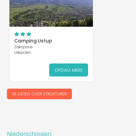
Camping Ustup
Zakopane
Lillepolen
OPDAG MERE
SE LISTEN OVER STRUKTURER
Niederschlesien