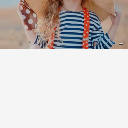
11
115
Leaflet
|
©
Koobcamp S.r.l.