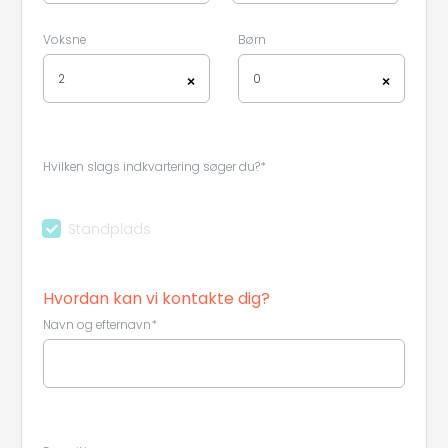
Voksne
Børn
2
0
×
×
Hvilken slags indkvartering søger du?*
Standplads
Hvordan kan vi kontakte dig?
Navn og efternavn*