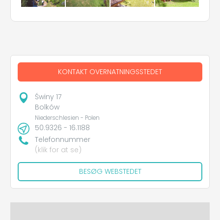
KONTAKT OVERNATNINGSSTEDET
Świny 17
Bolków
Niederschlesien - Polen
50.9326 - 16.1188
Telefonnummer
(klik for at se)
BESØG WEBSTEDET