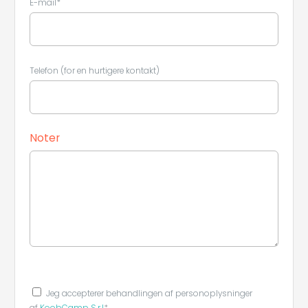
E-mail*
Telefon (for en hurtigere kontakt)
Noter
Leaflet
|
©
Koobcamp S.r.l.
Jeg accepterer behandlingen af ​​personoplysninger
af
KoobCamp S.r.l
*