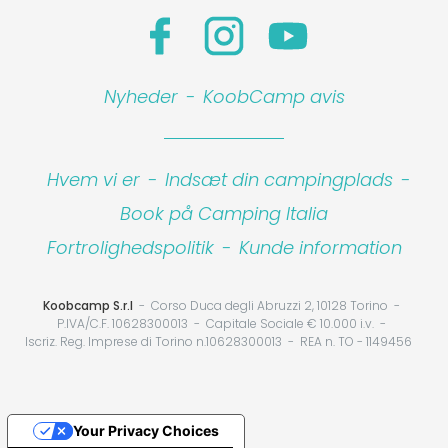
Nyheder
-
KoobCamp avis
Hvem vi er
-
Indsæt din campingplads
-
Book på Camping Italia
Fortrolighedspolitik
-
Kunde information
Koobcamp S.r.l
Corso Duca degli Abruzzi 2, 10128 Torino
P.IVA/C.F. 10628300013
Capitale Sociale € 10.000 i.v.
Iscriz. Reg. Imprese di Torino n.10628300013
REA n. TO - 1149456
Your Privacy Choices