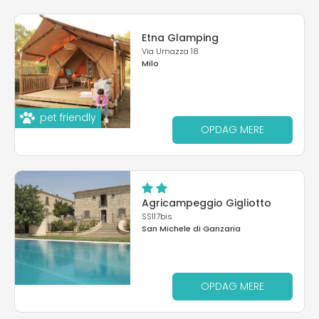
Etna Glamping
Via Urnazza 18
Milo
pet friendly
OPDAG MERE
Agricampeggio Gigliotto
SS117bis
San Michele di Ganzaria
OPDAG MERE