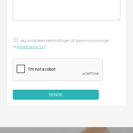
Jeg accepterer behandlingen af ​​personoplysninger
af
KoobCamp S.r.l
*
SENDE