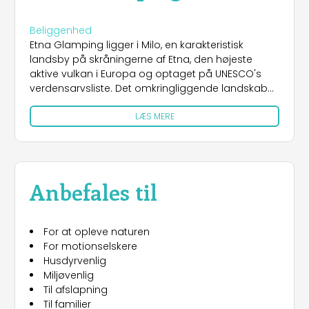
Beliggenhed
Etna Glamping ligger i Milo, en karakteristisk
landsby på skråningerne af Etna, den højeste
aktive vulkan i Europa og optaget på UNESCO's
verdensarvsliste. Det omkringliggende landskab
er et virvar af ege- og kastanjeskove, blandet
LÆS MERE
med vinmarker, der producerer Etna DOC-vine.
Det er i dette område, at Carricante-vinstokken
finder sit højeste udtryk og giver liv til Etna Bianco
Superiore, en unik vin, der kun fødes her. I det
omkringliggende område er der ingen mangel på
Anbefales til
ikoniske steder: Den joniske kyst med sine strande
og kystbyer, den pragtfulde Taormina med sit
gamle teater og havudsigt og den livlige by
For at opleve naturen
Catania, der er rig på kunst, kultur og folklore, er
For motionselskere
alle inden for rækkevidde.
Husdyrvenlig
Miljøvenlig
OVERNATNING
Til afslapning
Glamping tilbyder gæsterne elegante luksustelte
Til familier
omgivet af natur, hver udstyret med moderne