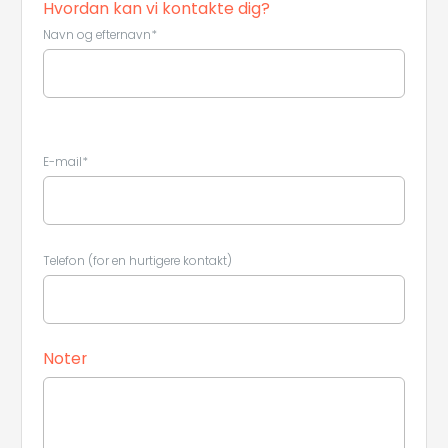
Hvordan kan vi kontakte dig?
Navn og efternavn*
Leaflet
|
©
Koobcamp S.r.l.
E-mail*
Telefon (for en hurtigere kontakt)
Noter