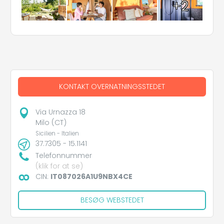
+2
KONTAKT OVERNATNINGSSTEDET
Via Urnazza 18
Milo (CT)
Sicilien - Italien
37.7305 - 15.1141
Telefonnummer
(klik for at se)
CIN:
IT087026A1U9NBX4CE
BESØG WEBSTEDET