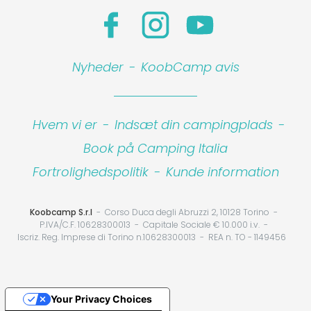
Nyheder
-
KoobCamp avis
Hvem vi er
-
Indsæt din campingplads
-
Book på Camping Italia
Fortrolighedspolitik
-
Kunde information
Koobcamp S.r.l
Corso Duca degli Abruzzi 2, 10128 Torino
P.IVA/C.F. 10628300013
Capitale Sociale € 10.000 i.v.
Iscriz. Reg. Imprese di Torino n.10628300013
REA n. TO - 1149456
Your Privacy Choices