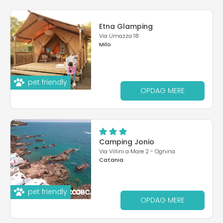
Etna Glamping
Via Urnazza 18
Milo
pet friendly
OPDAG MERE
Camping Jonio
Via Villini a Mare 2 - Ognina
Catania
pet friendly
OPDAG MERE