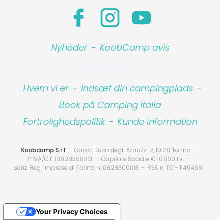
Nyheder
-
KoobCamp avis
Hvem vi er
-
Indsæt din campingplads
-
Book på Camping Italia
Fortrolighedspolitik
-
Kunde information
Koobcamp S.r.l
Corso Duca degli Abruzzi 2, 10128 Torino
P.IVA/C.F. 10628300013
Capitale Sociale € 10.000 i.v.
Iscriz. Reg. Imprese di Torino n.10628300013
REA n. TO - 1149456
Your Privacy Choices