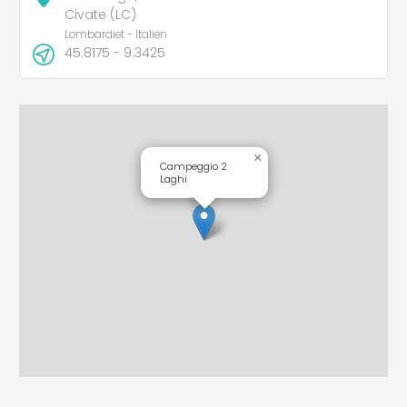
Civate (LC)
Lombardiet - Italien
45.8175 - 9.3425
×
Campeggio 2
Laghi