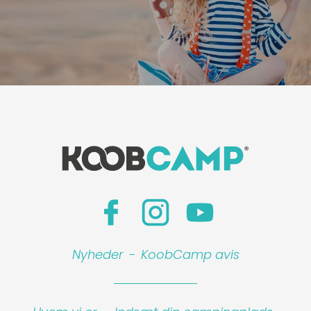
Nyheder
-
KoobCamp avis