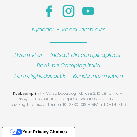
Nyheder
-
KoobCamp avis
Hvem vi er
-
Indsæt din campingplads
-
Book på Camping Italia
Fortrolighedspolitik
-
Kunde information
Koobcamp S.r.l
Corso Duca degli Abruzzi 2, 10128 Torino
P.IVA/C.F. 10628300013
Capitale Sociale € 10.000 i.v.
Iscriz. Reg. Imprese di Torino n.10628300013
REA n. TO - 1149456
Your Privacy Choices