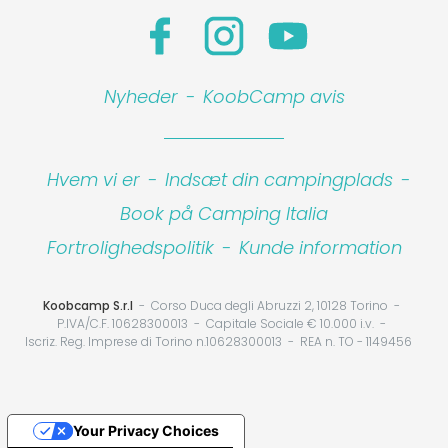
Nyheder
-
KoobCamp avis
Hvem vi er
-
Indsæt din campingplads
-
Book på Camping Italia
Fortrolighedspolitik
-
Kunde information
Koobcamp S.r.l
Corso Duca degli Abruzzi 2, 10128 Torino
P.IVA/C.F. 10628300013
Capitale Sociale € 10.000 i.v.
Iscriz. Reg. Imprese di Torino n.10628300013
REA n. TO - 1149456
Your Privacy Choices