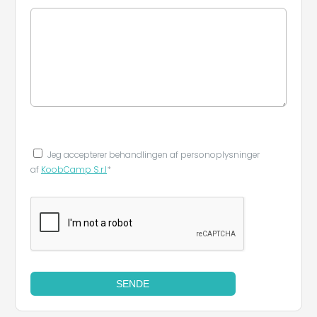
Jeg accepterer behandlingen af ​​personoplysninger
af
KoobCamp S.r.l
*
SENDE