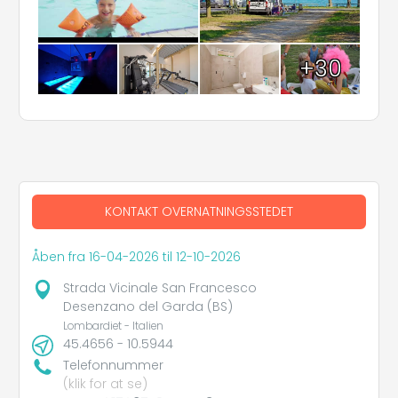
+30
KONTAKT OVERNATNINGSSTEDET
Åben fra 16-04-2026 til 12-10-2026
Strada Vicinale San Francesco
Desenzano del Garda (BS)
Lombardiet - Italien
45.4656 - 10.5944
Telefonnummer
(klik for at se)