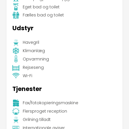
Eget bad og toilet
Fælles bad og toilet
Udstyr
Havegril
Klimanlæg
Opvarmning
Rejseseng
Wi-Fi
Tjenester
Fax/fotokopieringsmaskine
Flersproget reception
Grilning tilladt
Internationale aviser