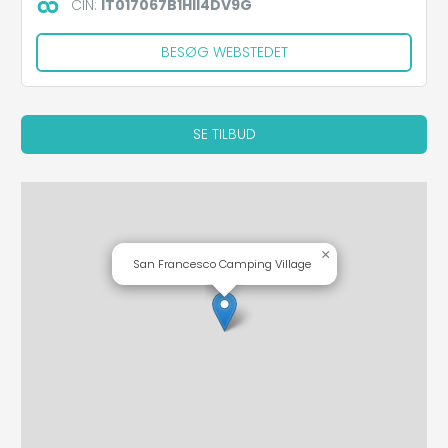
CIN:
IT017067B1HII4DV9G
BESØG WEBSTEDET
SE TILBUD
×
San Francesco Camping Village