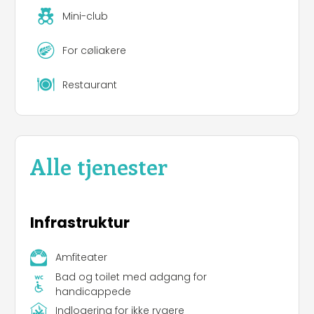
Mini-club
For cøliakere
Restaurant
Alle tjenester
Infrastruktur
Amfiteater
Bad og toilet med adgang for
handicappede
Indlogering for ikke rygere