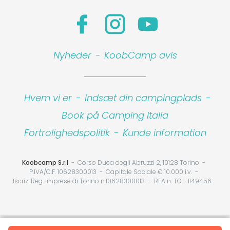
Nyheder
-
KoobCamp avis
Hvem vi er
-
Indsæt din campingplads
-
Book på Camping Italia
Fortrolighedspolitik
-
Kunde information
Koobcamp S.r.l
Corso Duca degli Abruzzi 2, 10128 Torino
P.IVA/C.F. 10628300013
Capitale Sociale € 10.000 i.v.
Iscriz. Reg. Imprese di Torino n.10628300013
REA n. TO - 1149456
Your Privacy Choices