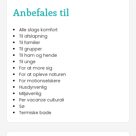
standarder. En bred vifte af moderne
Anbefales til
boligenheder er til rådighed, udstyret med alle
bekvemmeligheder og forskellige
standpladsløsninger til en ferie direkte på søen.
Alle slags komfort
Til afslapning
Til familier
Til grupper
Til ham og hende
Til unge
For at more sig
For at opleve naturen
For motionselskere
Husdyrvenlig
Miljøvenlig
Per vacanze culturali
Sø
Termiske bade