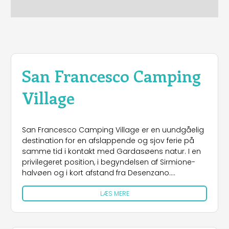
San Francesco Camping
Village
San Francesco Camping Village er en uundgåelig
destination for en afslappende og sjov ferie på
samme tid i kontakt med Gardasøens natur. I en
privilegeret position, i begyndelsen af ​​Sirmione-
halvøen og i kort afstand fra Desenzano.
Grundlagt i 1964 af ingeniøren Folco Facchini,
LÆS MERE
ledes det stadig af familien, altid opmærksom på
gæsternes behov og konstant på forkant, med
særlig opmærksomhed på øko-bæredygtighed
og tilpasser sig de højeste internationale