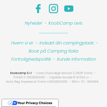
Nyheder
-
KoobCamp avis
Hvem vi er
-
Indsæt din campingplads
-
Book på Camping Italia
Fortrolighedspolitik
-
Kunde information
Koobcamp S.r.l
Corso Duca degli Abruzzi 2, 10128 Torino
P.IVA/C.F. 10628300013
Capitale Sociale € 10.000 i.v.
Iscriz. Reg. Imprese di Torino n.10628300013
REA n. TO - 1149456
Your Privacy Choices