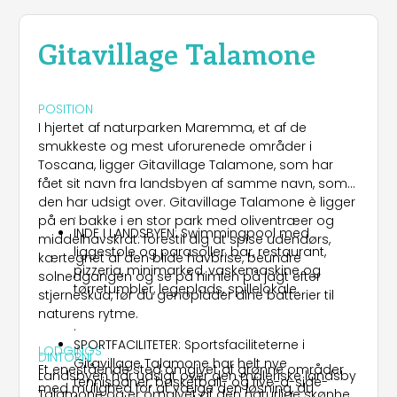
Gitavillage Talamone
POSITION
I hjertet af naturparken Maremma, et af de
smukkeste og mest uforurenede områder i
Toscana, ligger Gitavillage Talamone, som har
fået sit navn fra landsbyen af samme navn, som
den har udsigt over. Gitavillage Talamone è ligger
.
på en bakke i en stor park med oliventræer og
INDE I LANDSBYEN: Swimmingpool med
middelhavskrat: forestil dig at spise udendørs,
liggestole og parasoller, bar, restaurant,
kærtegnet af den blide havbrise, beundre
pizzeria, minimarked, vaskemaskine og
solnedgangen og se på himlen på jagt efter
tørretumbler, legeplads, spillelokale.
stjerneskud, før du genoplader dine batterier til
naturens rytme.
.
SPORTFACILITETER: Sportsfaciliteterne i
LODGINGS
DINTORNI
Gitavillage Talamone har helt nye
Et enestående sted omgivet af grønne områder
Landsbyen har udsigt over den maleriske landsby
tennisbaner, basketball- og five-a-side-
med mulighed for at vælge den løsning, du
Talamone og er omgivet af den naturlige skønhed