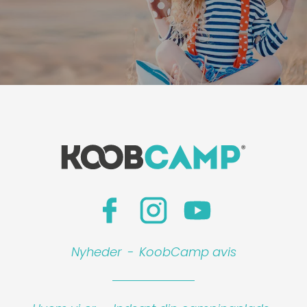
Nyheder
-
KoobCamp avis