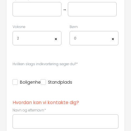
→
Voksne
Børn
2
0
×
×
Hvilken slags indkvartering søger du?*
Boligenhed
Standplads
Hvordan kan vi kontakte dig?
Navn og efternavn*