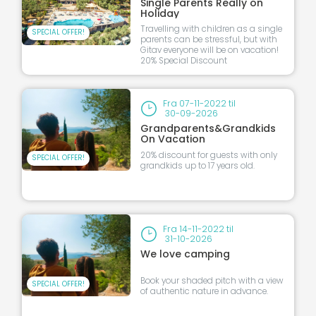
Single Parents Really on
Holiday
Travelling with children as a single
SPECIAL OFFER!
parents can be stressful, but with
Gitav everyone will be on vacation!
20% Special Discount
Fra
07-11-2022
til
30-09-2026
Grandparents&Grandkids
On Vacation
20% discount for guests with only
SPECIAL OFFER!
grandkids up to 17 years old.
Fra
14-11-2022
til
31-10-2026
We love camping
Book your shaded pitch with a view
SPECIAL OFFER!
of authentic nature in advance.