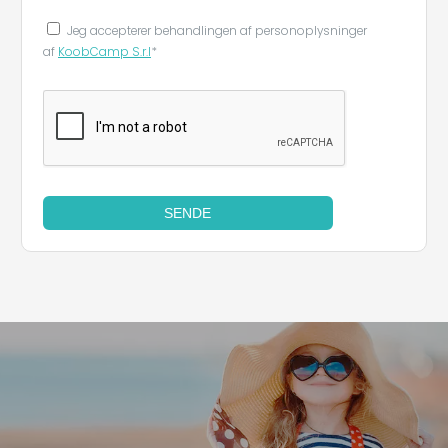
Jeg accepterer behandlingen af ​​personoplysninger
af
KoobCamp S.r.l
*
SENDE