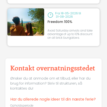
Fra
18-05-2026
til
31-08-2026
Freedom 100%
Avoid Saturday arrivals and take
advantage of up to 10% discount
on all brick bungalows.
Kontakt overnatningsstedet
Ønsker du at anmode om et tilbud, eller har du
brug for information? Skriv til strukturen, så
kontaktes du!
Har du allerede nogle ideer til din næste ferie?
Opholdsperiode