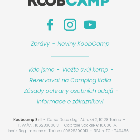
Zprávy
-
Noviny KoobCamp
Kdo jsme
-
Vložte svůj kemp
-
Rezervovat na Camping Italia
Zásady ochrany osobních údajů
-
Informace o zákazníkovi
Koobcamp S.r.l
Corso Duca degli Abruzzi 2, 10128 Torino
P.IVA/C.F. 10628300013
Capitale Sociale € 10.000 i.v.
Iscriz. Reg. Imprese di Torino n.10628300013
REA n. TO - 1149456