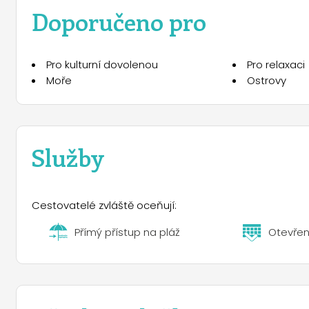
bar a pizzerii, která se nachází pár minut chůze od 
Doporučeno pro
nejzajímavějších míst a také návštěvy místních farem 
kola na výlety a výlety a využít služby rezervace a prode
dispozici je také úložný prostor pro táborníky.
Pro kulturní dovolenou
Pro relaxaci
Moře
Ostrovy
Služby
Cestovatelé zvláště oceňují:
Přímý přístup na pláž
Otevřen