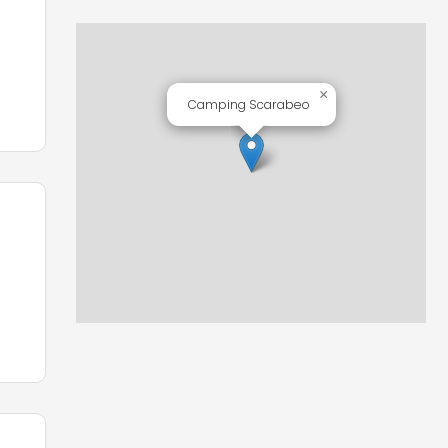
ní
×
Camping Scarabeo