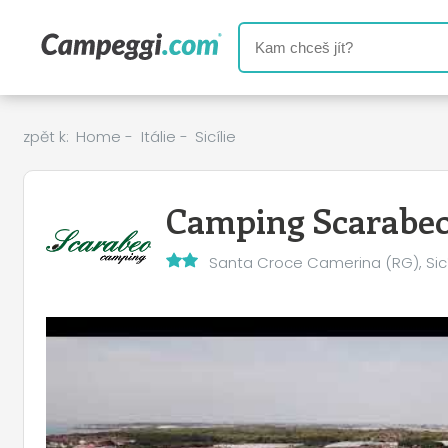
zpět k:
Home
-
Itálie
-
Sicílie
Camping Scarabe
Santa Croce Camerina (RG), Sicí