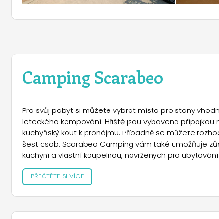
Camping Scarabeo
Pro svůj pobyt si můžete vybrat místa pro stany vhodn
leteckého kempování. Hřiště jsou vybavena přípojkou na 
kuchyňský kout k pronájmu. Případně se můžete rozhod
šest osob. Scarabeo Camping vám také umožňuje zůs
kuchyní a vlastní koupelnou, navržených pro ubytován
využívat vyhrazené toalety. Psi a jiná zvířata jsou v 
PŘEČTĚTE SI VÍCE
určené výhradně pro ně. Během svého pobytu v tomto
knihami v italštině, angličtině, němčině, holandštině, 
satelitní TV, pingpongovými stoly, grilem, mincemi. - 
sebou a pravidelně je možné přímo v kempu zakoupit ry