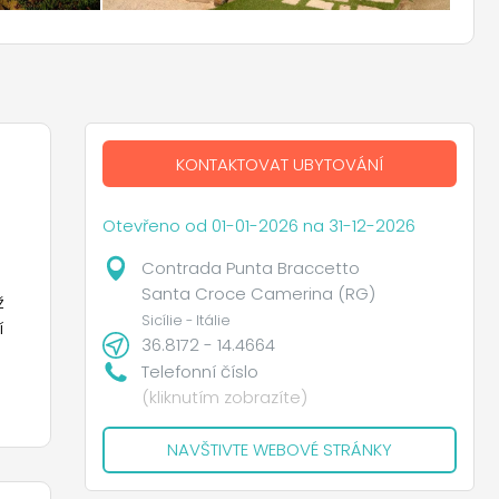
KONTAKTOVAT UBYTOVÁNÍ
Otevřeno od 01-01-2026 na 31-12-2026
Contrada Punta Braccetto
Santa Croce Camerina (RG)
ž
Sicílie - Itálie
í
36.8172 - 14.4664
Telefonní číslo
u
(kliknutím zobrazíte)
NAVŠTIVTE WEBOVÉ STRÁNKY
h,