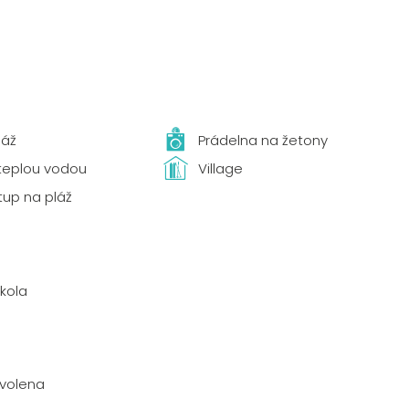
láž
Prádelna na žetony
 teplou vodou
Village
tup na pláž
kola
ovolena