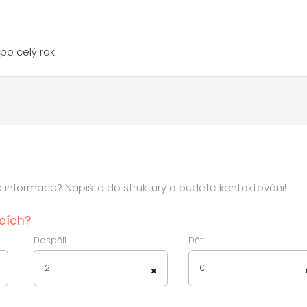
po celý rok
informace? Napište do struktury a budete kontaktováni!
tcích?
Dospělí
Děti
2
0
×