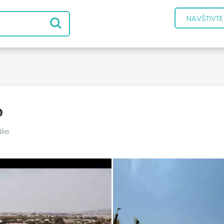
NAVŠTIVT
o
lie