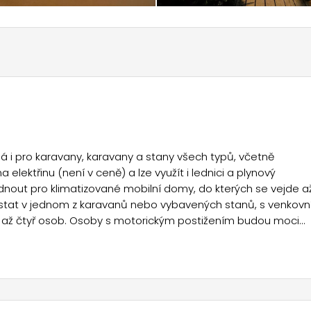
á i pro karavany, karavany a stany všech typů, včetně
elektřinu (není v ceně) a lze využít i lednici a plynový
nout pro klimatizované mobilní domy, do kterých se vejde a
tat v jednom z karavanů nebo vybavených stanů, s venkovn
í až čtyř osob. Osoby s motorickým postižením budou moci
celém objektu povolena a mohou využívat sprchy s teplou vodo
 kempu můžete využít bohatou vícejazyčnou knihovnu s
dánštině, francouzštině a švédštině, místo setkání vybavené
provoz prádelny se sušičkou. Kemp provádí rezervace pizzy s
by, ovoce a zeleninu. Odtud se velmi rychle dostanete na tr