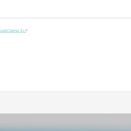
oobCamp S.r.l
*