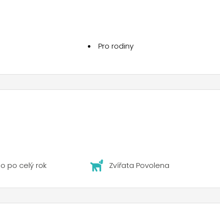
kempu. Kemp Scarabeo pořádá na požádání exkurze k objevová
a vinařství. Na cesty si můžete vyžádat zapůjčení auta nebo
je jízdenek na autobusy, trajekty, lodě, vlaky a letadla. K
Pro rodiny
o po celý rok
Zvířata Povolena