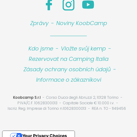
Zprávy
-
Noviny KoobCamp
Kdo jsme
-
Vložte svůj kemp
-
Rezervovat na Camping Italia
Zásady ochrany osobních údajů
-
Informace o zákazníkovi
Koobcamp S.r.l
Corso Duca degli Abruzzi 2, 10128 Torino
P.IVA/C.F. 10628300013
Capitale Sociale € 10.000 i.v.
Iscriz. Reg. Imprese di Torino n.10628300013
REA n. TO - 1149456
Your Privacy Choices