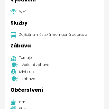
Wi-fi
Služby
Zajištěna městská hromadná doprava
Zábava
Turnaje
Večerní zábava
Mini klub
Zábava
Občerstvení
Bar
Pizzerie