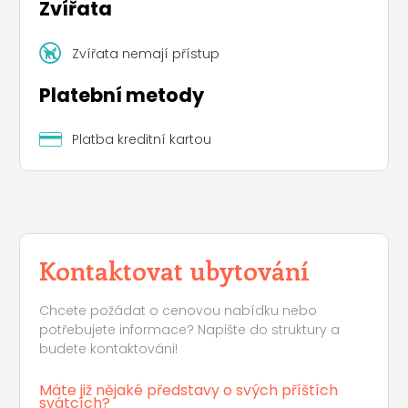
Zvířata
Zvířata nemají přístup
Platební metody
Platba kreditní kartou
Kontaktovat ubytování
Leaflet
|
©
Koobcamp S.r.l.
Chcete požádat o cenovou nabídku nebo
potřebujete informace? Napište do struktury a
budete kontaktováni!
Máte již nějaké představy o svých příštích
svátcích?