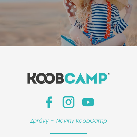
Zprávy
-
Noviny KoobCamp