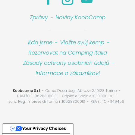
Zprávy
-
Noviny KoobCamp
Kdo jsme
-
Vložte svůj kemp
-
Rezervovat na Camping Italia
Zásady ochrany osobních údajů
-
Informace o zákazníkovi
Koobcamp S.r.l
Corso Duca degli Abruzzi 2, 10128 Torino
P.IVA/C.F. 10628300013
Capitale Sociale € 10.000 i.v.
Iscriz. Reg. Imprese di Torino n.10628300013
REA n. TO - 1149456
Your Privacy Choices