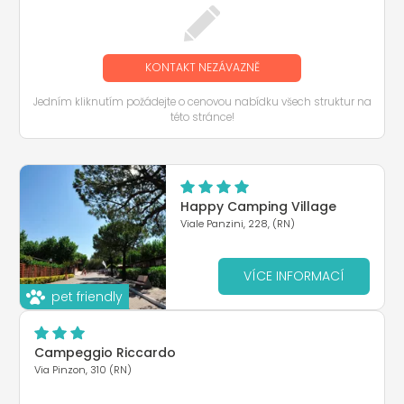
KONTAKT NEZÁVAZNĚ
Jedním kliknutím požádejte o cenovou nabídku všech struktur na
této stránce!
Happy Camping Village
Viale Panzini, 228, (RN)
VÍCE INFORMACÍ
pet friendly
Campeggio Riccardo
Via Pinzon, 310 (RN)