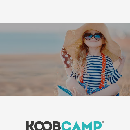
Leaflet
|
©
Koobcamp S.r.l.