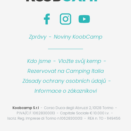
Zprávy
-
Noviny KoobCamp
Kdo jsme
-
Vložte svůj kemp
-
Rezervovat na Camping Italia
Zásady ochrany osobních údajů
-
Informace o zákazníkovi
Koobcamp S.r.l
Corso Duca degli Abruzzi 2, 10128 Torino
P.IVA/C.F. 10628300013
Capitale Sociale € 10.000 i.v.
Iscriz. Reg. Imprese di Torino n.10628300013
REA n. TO - 1149456