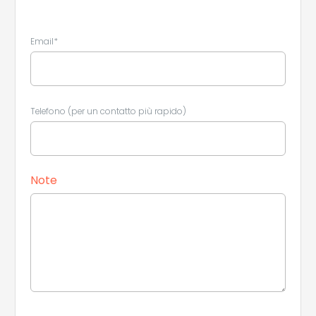
Email*
Telefono (per un contatto più rapido)
Note
Leaflet
|
©
Koobcamp S.r.l.