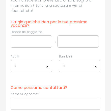
Vuoi richiedere un preventivo o hai bisogno di
informazioni? Scrivi alla struttura e verrai
ricontattato!
Hai già qualche idea per le tue prossime
vacanze?
Periodo del soggiorno
→
Adulti
Bambini
2
0
×
×
Come possiamo contattarti?
Nome e Cognome*