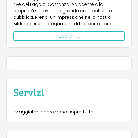
rive del Lago di Costanza. Adiacente alla
proprietà si trova una grande area balneare
pubblica. Prendi un'impressione nella nostra
Bildergalerie.I collegamenti di trasporto sono
ideali, l'accesso all'autostrada ad Arbon è a soli
LEGGI DI PIÙ
cinque minuti di auto. Ci vogliono solo tre minuti
per raggiungere la stazione ferroviaria di Egnach,
e ci vogliono meno di cinque minuti per
raggiungere le città di Arbon o Romanshorn. Che
si tratti di escursioni a piedi o in bicicletta, l'intera
area è fatta apposta per questo.
La posizione unica del Camping Luxburg è ideale
per vacanze rilassanti e per gli amanti della
natura. Sono proposte molte attività ricreative.
Servizi
Piazzole generose per roulotte o case mobili e
posti barca sono disponibili per tutti i turisti
interessati.
I viaggiatori apprezzano soprattutto:
La struttura moderna ospita servizi igienici, docce,
servizi igienici e un impianto di smaltimento per i
bagni chimici.