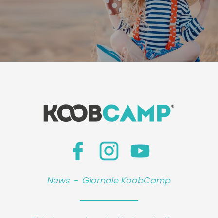
News
-
Giornale KoobCamp