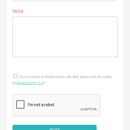
Note
Acconsento al trattamento dei dati personali da parte
di
KoobCamp S.r.l
*
INVIA