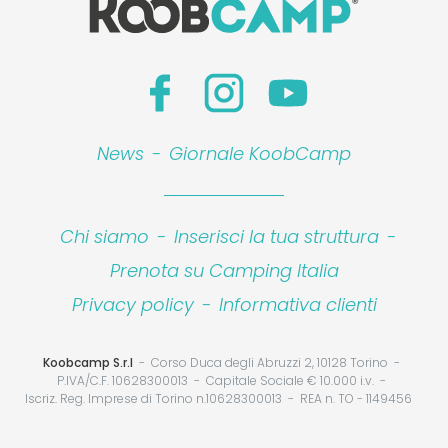
News
-
Giornale KoobCamp
Chi siamo
-
Inserisci la tua struttura
-
Prenota su Camping Italia
Privacy policy
-
Informativa clienti
Koobcamp S.r.l
Corso Duca degli Abruzzi 2, 10128 Torino
P.IVA/C.F. 10628300013
Capitale Sociale € 10.000 i.v.
Iscriz. Reg. Imprese di Torino n.10628300013
REA n. TO - 1149456