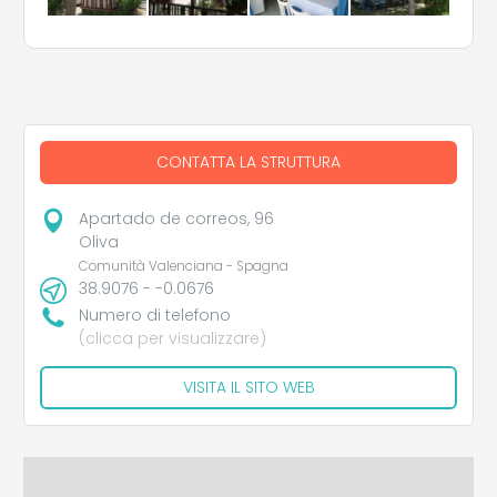
CONTATTA LA STRUTTURA
Apartado de correos, 96
Oliva
Comunità Valenciana - Spagna
38.9076 - -0.0676
Numero di telefono
(clicca per visualizzare)
VISITA IL SITO WEB