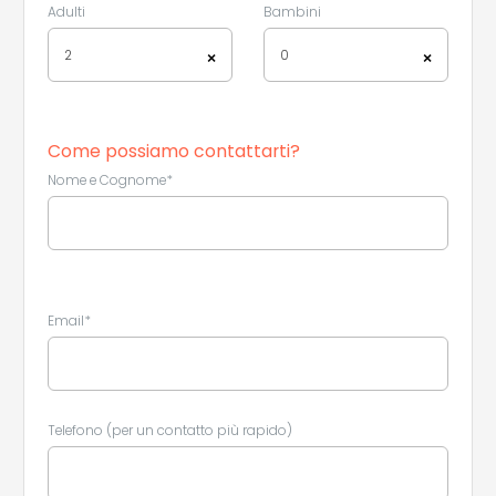
Adulti
Bambini
2
0
×
×
Come possiamo contattarti?
Nome e Cognome*
Email*
Leaflet
|
©
Koobcamp S.r.l.
Telefono (per un contatto più rapido)