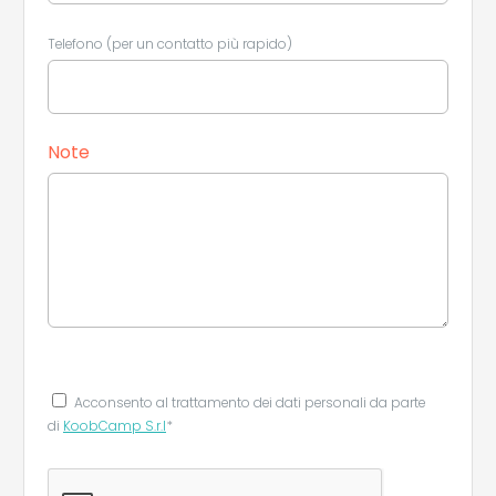
Telefono (per un contatto più rapido)
Note
Acconsento al trattamento dei dati personali da parte
di
KoobCamp S.r.l
*