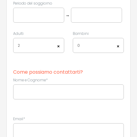
Periodo del soggiorno
→
Adulti
Bambini
2
0
×
×
Come possiamo contattarti?
Nome e Cognome*
Email*
Leaflet
|
©
Koobcamp S.r.l.