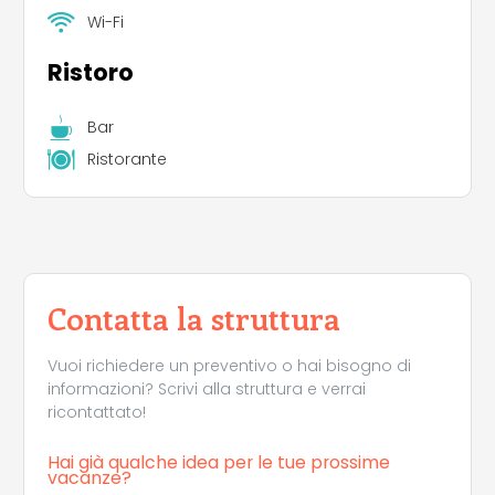
gratuito.
Wi-Fi
Lavatoi
Ristoro
Spazi progettati per lavare piatti e utensili da
Bar
cucina.
Ristorante
Piscina
Il campeggio dispone di una piccola piscina di 8
metri di diametro e poco profonda, di norma
utilizzata dai bambini, per corsi di acquagym e
giochi d'acqua. Attorno ad essa, è presente una
Contatta la struttura
terrazza con una splendida vista sul mare.
Vuoi richiedere un preventivo o hai bisogno di
informazioni? Scrivi alla struttura e verrai
ricontattato!
Hai già qualche idea per le tue prossime
vacanze?