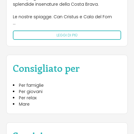
splendide insenature della Costa Brava.
Le nostre spiagge: Can Cristus e Cala del Forn
Il campeggio offre accesso diretto a 2 spiagge di
LEGGI DI PIÙ
sabbia dalle acque cristalline con riconoscimento
europeo (bandiera blu).
Una con 400 metri di spiaggia e una più piccola
di circa 70 metri, un'insenatura unica.
Ristorante "Treumal"
Consigliato per
Il nostro ristorante è uno spazio affascinante che
offre splendide vedute sul mare, dove potrai
Per famiglie
gustare un ricco menù di piatti diversi e menù à la
Per giovani
carte: (paella, pesce, carne, ecc.) in un ambiente
Per relax
climatizzato e molto accogliente.
Mare
Terrazza Bar
Sia all'interno del bar che sulla splendida terrazza
si può guardare la TV, giocare una partita a