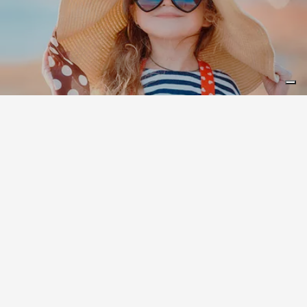
Leaflet
|
©
Koobcamp S.r.l.