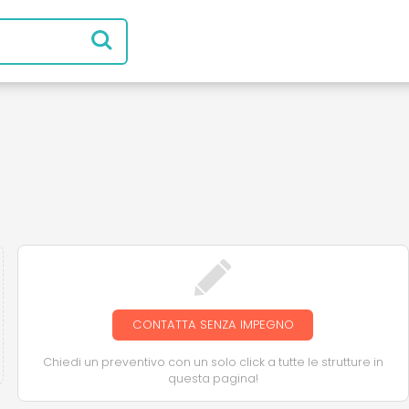
CONTATTA SENZA IMPEGNO
Chiedi un preventivo con un solo click a tutte le strutture in
questa pagina!