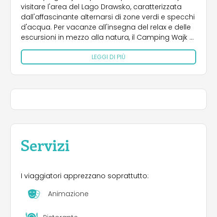
visitare l'area del Lago Drawsko, caratterizzata
dall'affascinante alternarsi di zone verdi e specchi
d'acqua. Per vacanze all'insegna del relax e delle
escursioni in mezzo alla natura, il Camping Wajk di
Piaseczno offre comode sistemazioni nei cottage
LEGGI DI PIÙ
in legno, completi di bagno, e in camping. A
proposito dell'area camping, questa si distingue
per la presenza di piazzole situate su apposite
terrazze, tutte con erba accuratamente tagliata.
Molto interessanti sono anche le case con vista
sul lago Drawsko
Tra i servizi del Camping Wajk, c'è la possibilità
noleggiare barche a motore, yacht e kayak per
Servizi
trascorrere divertenti giornate alla scoperta del
territorio, così come sono a disposizione
intrattenimenti che spaziano dai campi da tennis
I viaggiatori apprezzano soprattutto:
alla palestra, fino al lago privato per la pesca. Chi
ama le escursioni, inoltre, può dedicarsi alle uscite
Animazione
in mountain bike e al nordic walking nella natura,
oppure cimentarsi in percorsi dal valore storico e