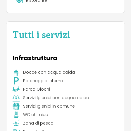
Ristorante
culturale, come quello che conduce al castello
Drahim.
Tutti i servizi
Infrastruttura
Docce con acqua calda
Parcheggio interno
Parco Giochi
Servizi Igienici con acqua calda
Servizi Igienici in comune
WC chimico
Zona di pesca