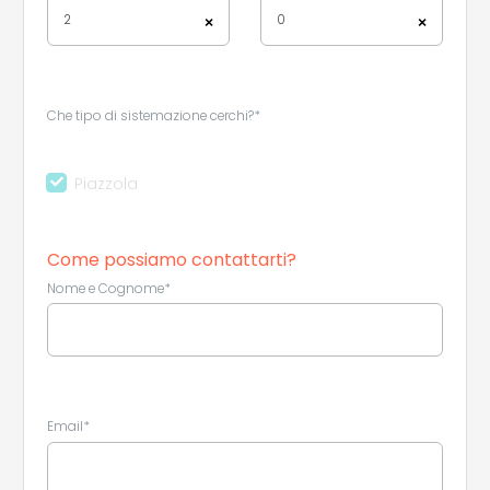
2
0
×
×
Che tipo di sistemazione cerchi?*
Piazzola
Leaflet
|
©
Koobcamp S.r.l.
Come possiamo contattarti?
Nome e Cognome*
Email*