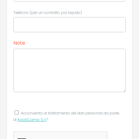
Telefono (per un contatto più rapido)
Note
Acconsento al trattamento dei dati personali da parte
di
KoobCamp S.r.l
*