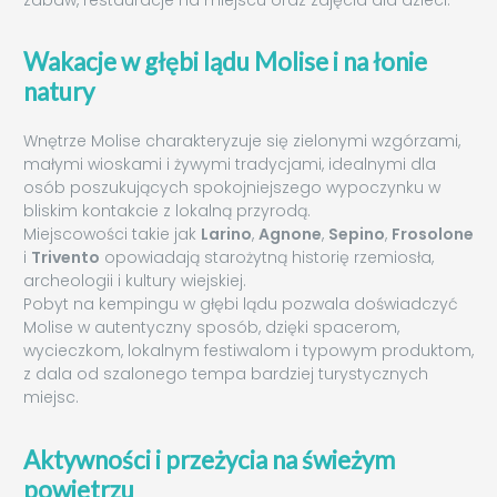
Wakacje w głębi lądu Molise i na łonie
natury
Wnętrze Molise charakteryzuje się zielonymi wzgórzami,
małymi wioskami i żywymi tradycjami, idealnymi dla
osób poszukujących spokojniejszego wypoczynku w
bliskim kontakcie z lokalną przyrodą.
Miejscowości takie jak
Larino
,
Agnone
,
Sepino
,
Frosolone
i
Trivento
opowiadają starożytną historię rzemiosła,
archeologii i kultury wiejskiej.
Pobyt na kempingu w głębi lądu pozwala doświadczyć
Molise w autentyczny sposób, dzięki spacerom,
wycieczkom, lokalnym festiwalom i typowym produktom,
z dala od szalonego tempa bardziej turystycznych
miejsc.
Aktywności i przeżycia na świeżym
powietrzu