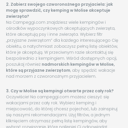
2. Zabierz swojego czworonożnego przyjaciela: jak
mogę sprawdzić, czy kemping w Molise akceptuje
zwierzęta?
Na Campeggi.com znajdziesz wiele kempingów i
ośrodków wypoczynkowych akceptujących zwierzęta,
które akceptują psy i inne zwierzęta. Wybierz filtr
„przyjazne zwierzętom” dla każdego interesującego Cię
obiektu, a natychmiast zobaczysz pełną listę obiektów,
które je akceptują. W przeciwnym razie skontaktuj się
bezpośrednio z kempingiem. Wśród dostępnych opcji,
poszukaj również
nadmorskich kempingów w Molise,
które są przyjazne zwierzętom
, aby spędzić wakacje
nad morzem z czworonożnym przyjacielem.
3. Czy w Molise są kempingi otwarte przez cały rok?
Oczywiście! Na campeggi.com możesz cieszyć się
wakacjami przez cały rok. Wybierz kemping i
miejscowość, do której chcesz pojechać, lub zainspiruj
się naszymi rekomendacjami. Użyj filtrów, a jednym
kliknięciem otrzymasz pełną listę kempingów, aby
wybrać rozwiązanie, które najlepiej Ci odpowiada!