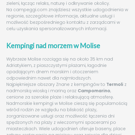
zieleni, łącząc relaks, naturę i odkrywanie okolicy.
Na campeggi.com znajdziesz wszystkie udogodnienia w
regionie, szczegółowe informacje, aktualne usługi i
możliwość bezpośredniego kontaktu z zarządcami w
celu uzyskania spersonalizowanych informacji.
Kempingi nad morzem w Molise
Wybrzeże Molise rozciąga się na około 35 km nad
Adriatykiem, z piaszczystymi plażami, łagodnie
opadającym dnem morskim i otoczeniem
odpowiednim nawet dla najmłodszych.
Najpiękniejsze obszary Znane z kempingów to
Termoli
z
nadmorską wioską i mariną oraz
Campomarino
,
cenione za szerokie plaże i relaksującą atmosferę.
Nadmorskie kempingi w Molise cieszą się popularnością
wśród rodzin ze względu na bliskość plaży,
zorganizowane usługi oraz możliwość łączenia dni
spędzonych na plaży z wieczornymi spacerami po
miasteczkach. Wiele udogodnień oferuje baseny, place
zabaw, restauracje na miejscu oraz zajęcia dla dzieci.