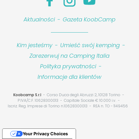
Aktualności
-
Gazeta KoobCamp
Kim jesteśmy
-
Umieść swój kemping
-
Zarezerwuj na Camping Italia
Polityka prywatności
-
Informacje dla klientów
Koobcamp S.r.l
Corso Duca degli Abruzzi 2, 10128 Torino
P.IVA/C.F. 10628300013
Capitale Sociale € 10.000 i.v.
Iscriz. Reg. Imprese di Torino n.10628300013
REA n. TO - 1149456
Your Privacy Choices