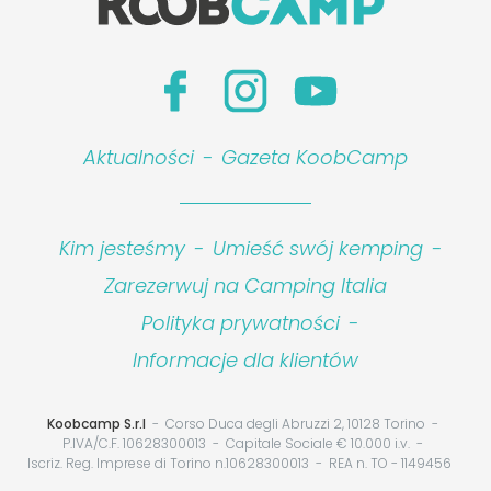
Aktualności
-
Gazeta KoobCamp
Kim jesteśmy
-
Umieść swój kemping
-
Zarezerwuj na Camping Italia
Polityka prywatności
-
Informacje dla klientów
Koobcamp S.r.l
Corso Duca degli Abruzzi 2, 10128 Torino
P.IVA/C.F. 10628300013
Capitale Sociale € 10.000 i.v.
Iscriz. Reg. Imprese di Torino n.10628300013
REA n. TO - 1149456