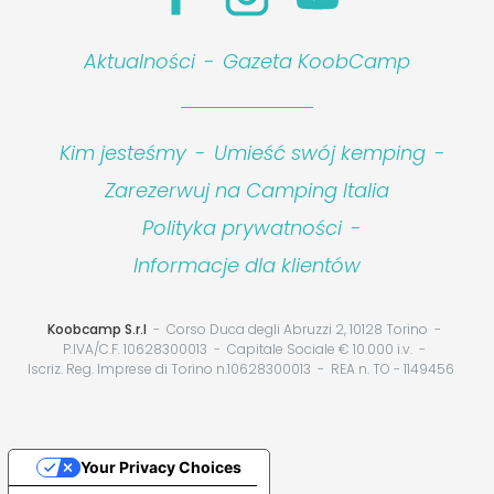
Aktualności
-
Gazeta KoobCamp
Kim jesteśmy
-
Umieść swój kemping
-
Zarezerwuj na Camping Italia
Polityka prywatności
-
Informacje dla klientów
Koobcamp S.r.l
Corso Duca degli Abruzzi 2, 10128 Torino
P.IVA/C.F. 10628300013
Capitale Sociale € 10.000 i.v.
Iscriz. Reg. Imprese di Torino n.10628300013
REA n. TO - 1149456
Your Privacy Choices