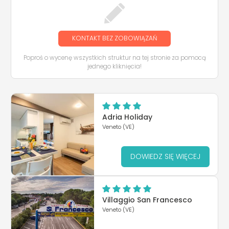
KONTAKT BEZ ZOBOWIĄZAŃ
Poproś o wycenę wszystkich struktur na tej stronie za pomocą
jednego kliknięcia!
Adria Holiday
Veneto (VE)
DOWIEDZ SIĘ WIĘCEJ
Villaggio San Francesco
Veneto (VE)