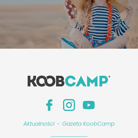
Aktualności
-
Gazeta KoobCamp