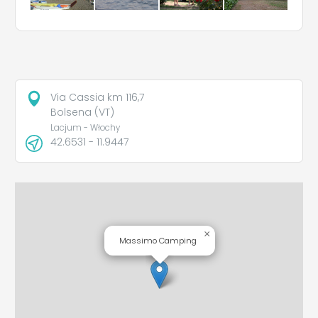
Via Cassia km 116,7
Bolsena (VT)
Lacjum - Włochy
42.6531 - 11.9447
×
Massimo Camping