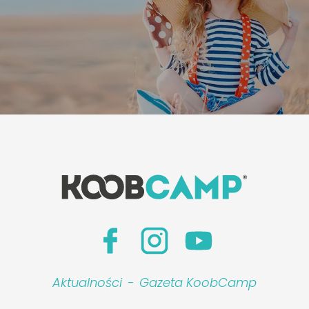
Leaflet
|
©
Koobcamp S.r.l.
Aktualności
-
Gazeta KoobCamp