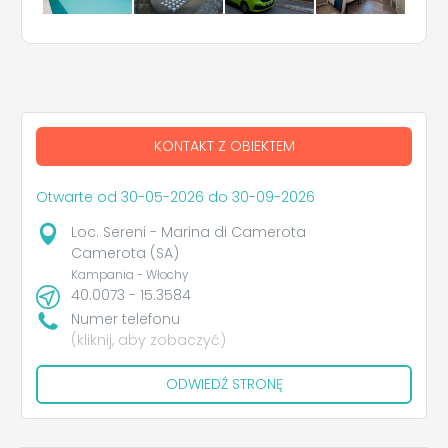
KONTAKT Z OBIEKTEM
Otwarte od 30-05-2026 do 30-09-2026
Loc. Sereni - Marina di Camerota
Camerota (SA)
Kampania - Włochy
40.0073 - 15.3584
Numer telefonu
(kliknij, aby zobaczyć)
ODWIEDŹ STRONĘ