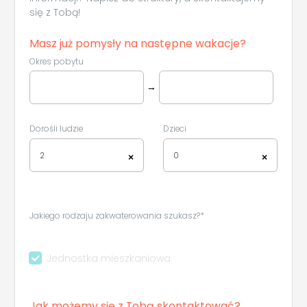
się z Tobą!
Masz już pomysły na następne wakacje?
Okres pobytu
→
Dorośli ludzie
Dzieci
2
0
×
×
Jakiego rodzaju zakwaterowania szukasz?*
Jednostka mieszkaniowa
Jak możemy się z Tobą skontaktować?