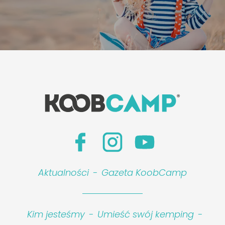
Leaflet
|
©
Koobcamp S.r.l.
Aktualności
-
Gazeta KoobCamp
Kim jesteśmy
-
Umieść swój kemping
-