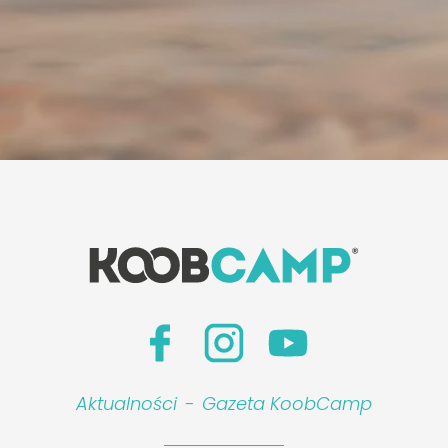
Aktualności
-
Gazeta KoobCamp