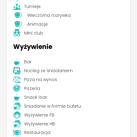
Turnieje
Wieczorna rozrywka
Animacje
Mini club
Wyżywienie
Bar
Nocleg ze śniadaniem
Pizza na wynos
Pizzeria
Snack-bar
Śniadanie w formie bufetu
Wyżywienie FB
Leaflet
|
©
Koobcamp S.r.l.
Wyżywienie HB
Restauracja