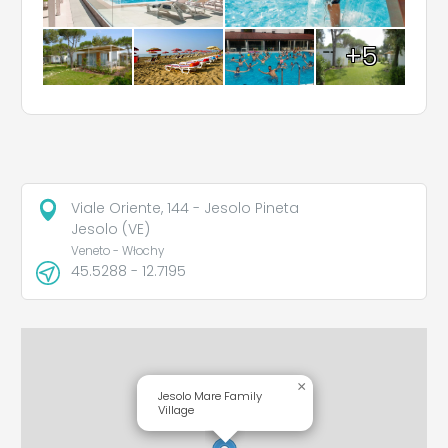
+5
Viale Oriente, 144 - Jesolo Pineta
Jesolo (VE)
Veneto - Włochy
45.5288 - 12.7195
×
Jesolo Mare Family
Village