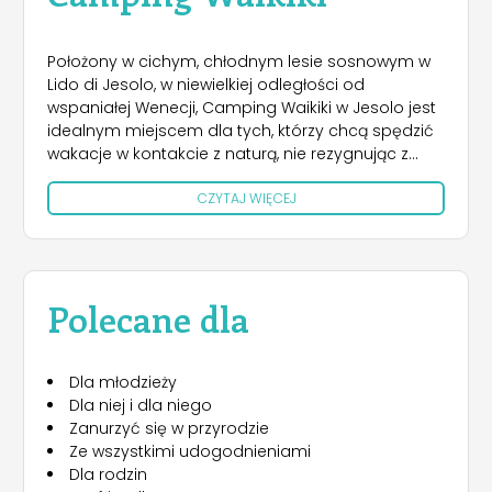
Położony w cichym, chłodnym lesie sosnowym w
Lido di Jesolo, w niewielkiej odległości od
wspaniałej Wenecji, Camping Waikiki w Jesolo jest
idealnym miejscem dla tych, którzy chcą spędzić
wakacje w kontakcie z naturą, nie rezygnując z
komfortu. Zabawa dla całej rodziny, a nawet
CZYTAJ WIĘCEJ
czworonożni przyjaciele są mile widziani! Z
kempingu masz bezpośredni dostęp do szerokiej,
piaszczystej plaży, na której możesz zrelaksować
się w słońcu, wybrać się na długie spacery, bawić
się z zespołem animatorów i jeździć na rowerze.
Polecane dla
Łagodnie opadająca woda morska jest idealna
dla dzieci. Plaża jest wyposażona lub bezpłatna
dla tych, którzy chcą przywieźć własny sprzęt.
Dla młodzieży
Parasole i leżaki można wypożyczyć za
Dla niej i dla niego
dodatkową opłatą, a miejsce na plaży można
Zanurzyć się w przyrodzie
zarezerwować podczas pobytu. Plaża jest
Ze wszystkimi udogodnieniami
nadzorowana przez ratownika. Nowa laguna z
Dla rodzin
miękką gumową powierzchnią wyposażona w