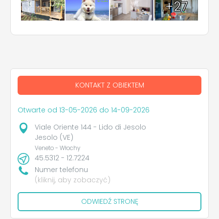
+27
KONTAKT Z OBIEKTEM
Otwarte od 13-05-2026 do 14-09-2026
Viale Oriente 144 - Lido di Jesolo
Jesolo (VE)
Veneto - Włochy
45.5312 - 12.7224
Numer telefonu
(kliknij, aby zobaczyć)
ODWIEDŹ STRONĘ