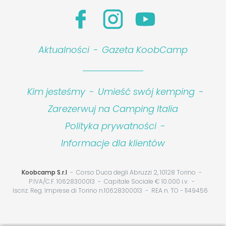
Aktualności
-
Gazeta KoobCamp
Kim jesteśmy
-
Umieść swój kemping
-
Zarezerwuj na Camping Italia
Polityka prywatności
-
Informacje dla klientów
Koobcamp S.r.l
Corso Duca degli Abruzzi 2, 10128 Torino
P.IVA/C.F. 10628300013
Capitale Sociale € 10.000 i.v.
Iscriz. Reg. Imprese di Torino n.10628300013
REA n. TO - 1149456