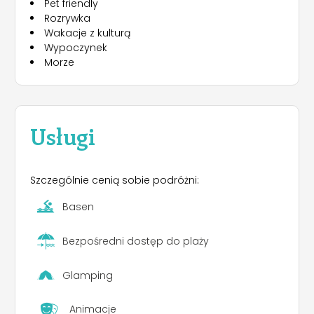
Pet friendly
zjeżdżalnię i gry wodne zapewniające bezpieczną
Rozrywka
rozrywkę dorosłym i dzieciom! Strefa relaksu z
Wakacje z kulturą
leżakami (za dodatkową opłatą). Nasze baseny są
Wypoczynek
otwarte codziennie od 10:00 do 19:00 (poza
Morze
sezonem do 18:00).
Usługi
Szczególnie cenią sobie podróżni:
Basen
Bezpośredni dostęp do plaży
Glamping
Animacje