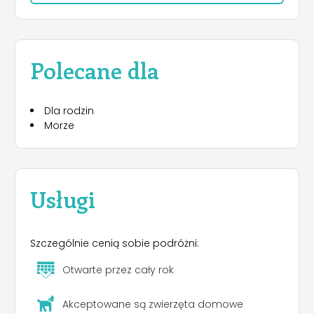
rodziną lub przyjaciółmi. Ponadto, w pobliżu lasu
pranie.
sosnowego i obszarów turystycznych, nadaje się
dobrze do zwiedzania pieszo lub rowerem.
Kemping posiada dużą liczbę umywalek.
Zwierzęta przyjmowane bezpłatnie.
Polecane dla
Nocny i dzienny parking za opłatą, bezpłatny
dla pojazdów oczekujących na
Dla rodzin
zameldowanie.
Morze
Usługi
Szczególnie cenią sobie podróżni:
Otwarte przez cały rok
Akceptowane są zwierzęta domowe