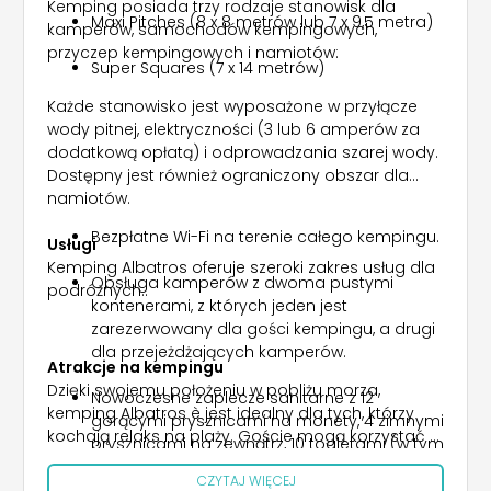
Kemping posiada trzy rodzaje stanowisk dla
Maxi Pitches (8 x 8 metrów lub 7 x 9,5 metra)
kamperów, samochodów kempingowych,
przyczep kempingowych i namiotów:
Super Squares (7 x 14 metrów)
Każde stanowisko jest wyposażone w przyłącze
wody pitnej, elektryczności (3 lub 6 amperów za
dodatkową opłatą) i odprowadzania szarej wody.
Dostępny jest również ograniczony obszar dla
namiotów.
Bezpłatne Wi-Fi na terenie całego kempingu.
Usługi
Kemping Albatros oferuje szeroki zakres usług dla
Obsługa kamperów z dwoma pustymi
podróżnych:.
kontenerami, z których jeden jest
zarezerwowany dla gości kempingu, a drugi
dla przejeżdżających kamperów.
Atrakcje na kempingu
Dzięki swojemu położeniu w pobliżu morza,
Nowoczesne zaplecze sanitarne z 12
kemping Albatros è jest idealny dla tych, którzy
gorącymi prysznicami na monety, 4 zimnymi
kochają relaks na plaży. Goście mogą korzystać z
prysznicami na zewnątrz, 10 toaletami (w tym
przestronnych stanowisk i cieszyć się spokojną
jedną dla osób niepełnosprawnych), 5
CZYTAJ WIĘCEJ
atmosferą kempingu, idealną na wakacje z
zlewami na naczynia i 4 umywalkami na