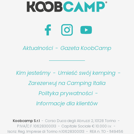
Aktualności
-
Gazeta KoobCamp
Kim jesteśmy
-
Umieść swój kemping
-
Zarezerwuj na Camping Italia
Polityka prywatności
-
Informacje dla klientów
Koobcamp S.r.l
Corso Duca degli Abruzzi 2, 10128 Torino
P.IVA/C.F. 10628300013
Capitale Sociale € 10.000 i.v.
Iscriz. Reg. Imprese di Torino n.10628300013
REA n. TO - 1149456