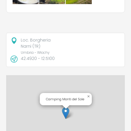
Loc. Borgheria
Narni (TR)
Umbria - Włochy
42.4920 - 12.5100
×
Camping Monti del Sole