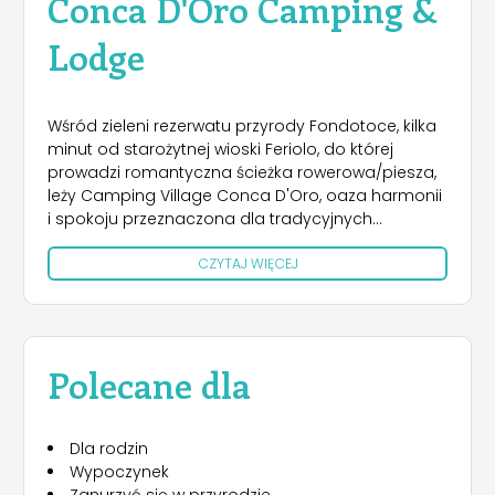
Conca D'Oro Camping &
Lodge
Wśród zieleni rezerwatu przyrody Fondotoce, kilka
minut od starożytnej wioski Feriolo, do której
prowadzi romantyczna ścieżka rowerowa/piesza,
leży Camping Village Conca D'Oro, oaza harmonii
i spokoju przeznaczona dla tradycyjnych
wczasowiczów i miłośników glampingu w regionie
CZYTAJ WIĘCEJ
otoczonym górami i parkami przyrody z
najróżniejszymi i sugestywnymi widokami i
krajobrazami. Na terenie kempingu trzy obszary:
Camping, Garden i River; odmiennej pozycji, ale
przede wszystkim wyrazem trzech różnych
Polecane dla
sposobów przeżywania wakacji. Różnorodność,
która znajduje również odzwierciedlenie w licznych
propozycjach zakwaterowania, mających na celu
Dla rodzin
zaspokojenie pragnień podróżnych każdego typu:
Wypoczynek
Safari Lodge, Air Lodge, Mini Lodge, przyczepy