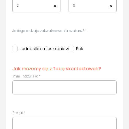
2
0
×
×
Leaflet
|
©
Koobcamp S.r.l.
Jakiego rodzaju zakwaterowania szukasz?*
Jednostka mieszkaniowa
Pak
Jak możemy się z Tobą skontaktować?
Imię i nazwisko*
E-mail*