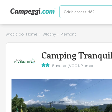
wrócić do:
Home
-
Włochy
-
Piemont
Camping Tranquil
Baveno (VCO), Piemont