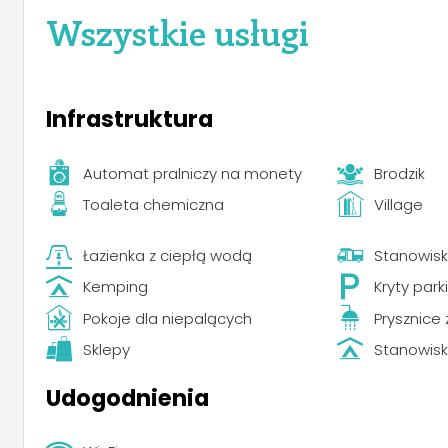
Wszystkie usługi
Infrastruktura
Automat pralniczy na monety
Brodzik
Toaleta chemiczna
Village
Łazienka z ciepłą wodą
Stanowis
Kemping
Kryty park
Pokoje dla niepalących
Prysznice
Sklepy
Stanowisk
Udogodnienia