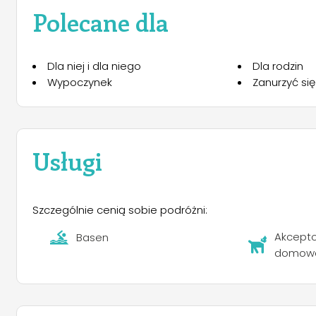
odległość od centrum Baveno, co sprawia, że ​​kemping
Polecane dla
poruszać się pieszo, zorganizowaliśmy bezpłatny trans
Borromee ).
Dla niej i dla niego
Dla rodzin
Wypoczynek
Zanurzyć się
Usługi
Szczególnie cenią sobie podróżni:
Akcepto
Basen
domow