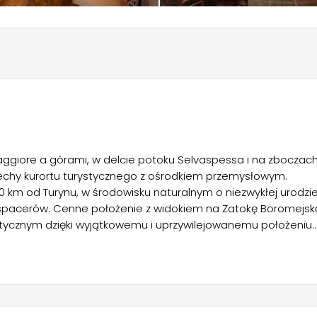
ggiore a górami, w delcie potoku Selvaspessa i na zboczac
echy kurortu turystycznego z ośrodkiem przemysłowym.
40 km od Turynu, w środowisku naturalnym o niezwykłej urodzie
ch spacerów. Cenne położenie z widokiem na Zatokę Boromejsk
rystycznym dzięki wyjątkowemu i uprzywilejowanemu położeniu
t w spokojnej i panoramicznej okolicy z widokiem na jezioro
amy 18 000 m2 trawiastego terenu pod namioty, kampery i
jest przyłącze elektryczne. Poszerzyliśmy także naszą ofer
ngalowów, domek na drzewie, namiot glampingowy i dwie
ego wagonu kolejowego Stresa-Mottarone. Biorąc pod uwagę