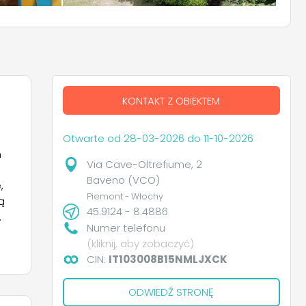
KONTAKT Z OBIEKTEM
Otwarte od 28-03-2026 do 11-10-2026
h
Via Cave-Oltrefiume, 2
Baveno (VCO)
,
Piemont - Włochy
ą
45.9124 - 8.4886
Numer telefonu
(kliknij, aby zobaczyć)
CIN:
IT103008B15NMLJXCK
tę
ODWIEDŹ STRONĘ