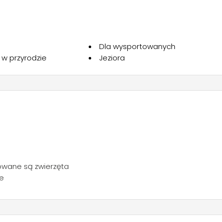
 jest bardzo cichy, ale niepraktyczny dla osób, które muszą
port do i z centrum Baveno (molo, wypłynięcie łodzią na wys
Dla wysportowanych
 w przyrodzie
Jeziora
wane są zwierzęta
e