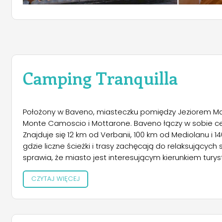
Camping Tranquilla
Położony w Baveno, miasteczku pomiędzy Jeziorem Ma
Monte Camoscio i Mottarone. Baveno łączy w sobie c
Znajduje się 12 km od Verbanii, 100 km od Mediolanu i 1
gdzie liczne ścieżki i trasy zachęcają do relaksujący
sprawia, że ​​miasto jest interesującym kierunkiem tu
naprzeciw trzech wysp Borromee. Kemping położony jes
CZYTAJ WIĘCEJ
Maggiore, zaledwie 800 m od centrum Baveno. Posiad
przyczepy kempingowe; Na każdym stanowisku dostępne 
inwestując w zakup nowych domów i dziś mamy 14 bu
sypialnie powstałe ze starego, całkowicie odnowion