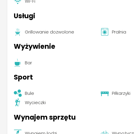
Wi-Fi
Usługi
Grillowanie dozwolone
Pralnia
Wyżywienie
Bar
Sport
Bule
Piłkarzyki
Wycieczki
Wynajem sprzętu
Wynajem łodzi
Wypożycz