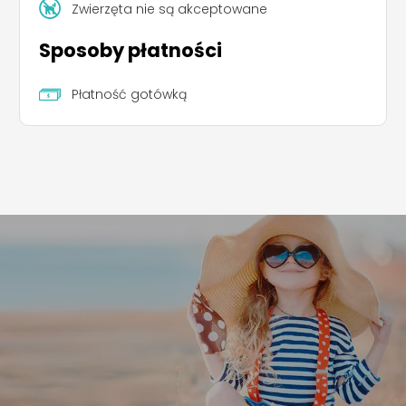
Zwierzęta nie są akceptowane
Sposoby płatności
Płatność gotówką
Leaflet
|
©
Koobcamp S.r.l.