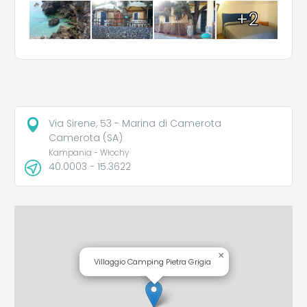
+2
Via Sirene, 53 - Marina di Camerota
Camerota (SA)
Kampania - Włochy
40.0003 - 15.3622
×
Villaggio Camping Pietra Grigia