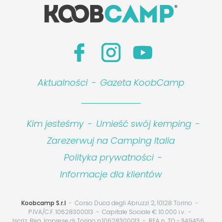
Aktualności
-
Gazeta KoobCamp
Kim jesteśmy
-
Umieść swój kemping
-
Zarezerwuj na Camping Italia
Polityka prywatności
-
Informacje dla klientów
Koobcamp S.r.l
Corso Duca degli Abruzzi 2, 10128 Torino
P.IVA/C.F. 10628300013
Capitale Sociale € 10.000 i.v.
Iscriz. Reg. Imprese di Torino n.10628300013
REA n. TO - 1149456