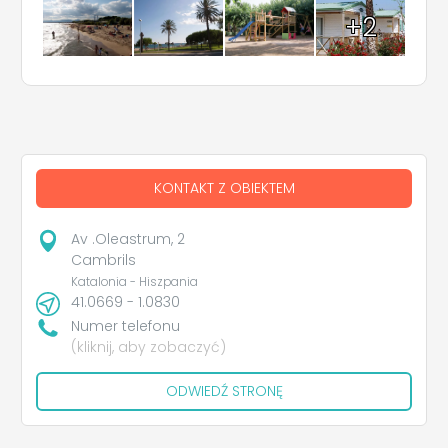
+2
KONTAKT Z OBIEKTEM
Av .Oleastrum, 2
Cambrils
Katalonia - Hiszpania
41.0669 - 1.0830
Numer telefonu
(kliknij, aby zobaczyć)
ODWIEDŹ STRONĘ