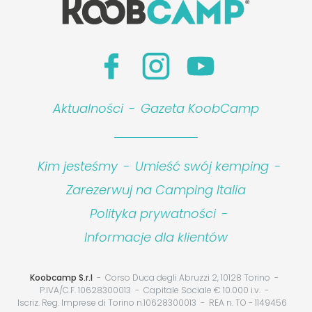
Aktualności
-
Gazeta KoobCamp
Kim jesteśmy
-
Umieść swój kemping
-
Zarezerwuj na Camping Italia
Polityka prywatności
-
Informacje dla klientów
Koobcamp S.r.l
Corso Duca degli Abruzzi 2, 10128 Torino
P.IVA/C.F. 10628300013
Capitale Sociale € 10.000 i.v.
Iscriz. Reg. Imprese di Torino n.10628300013
REA n. TO - 1149456