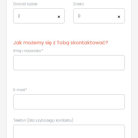
Dorośli ludzie
Dzieci
2
0
×
×
Jak możemy się z Tobą skontaktować?
Imię i nazwisko*
Leaflet
|
©
Koobcamp S.r.l.
E-mail*
Telefon (dla szybszego kontaktu)