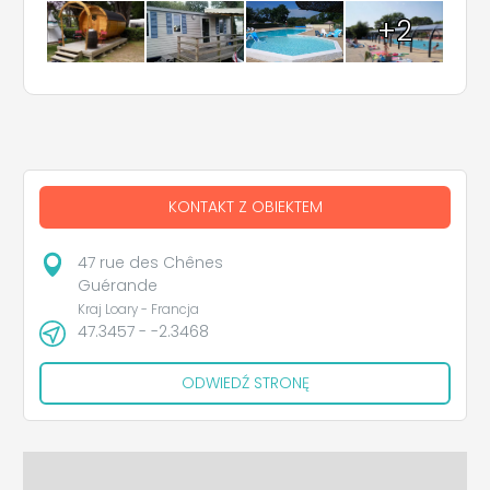
+2
KONTAKT Z OBIEKTEM
47 rue des Chênes
Guérande
Kraj Loary‎ - Francja
47.3457 - -2.3468
ODWIEDŹ STRONĘ