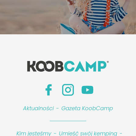
Aktualności
-
Gazeta KoobCamp
Kim jesteśmy
-
Umieść swój kemping
-