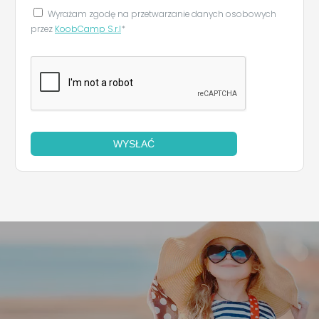
Wyrażam zgodę na przetwarzanie danych osobowych
przez
KoobCamp S.r.l
*
WYSŁAĆ