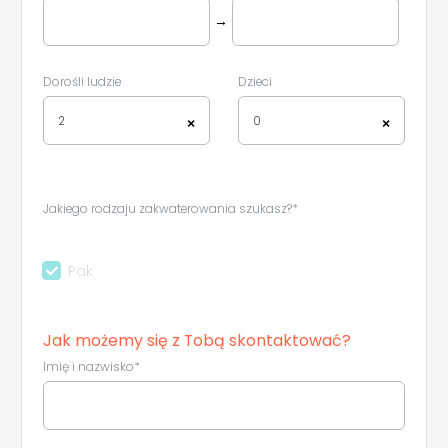
→
Dorośli ludzie
Dzieci
2
0
×
×
Jakiego rodzaju zakwaterowania szukasz?*
Pak
Leaflet
|
©
Koobcamp S.r.l.
Jak możemy się z Tobą skontaktować?
Imię i nazwisko*