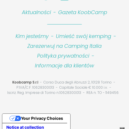
Aktualności
-
Gazeta KoobCamp
Kim jesteśmy
-
Umieść swój kemping
-
Zarezerwuj na Camping Italia
Polityka prywatności
-
Informacje dla klientów
Koobcamp S.r.l
Corso Duca degli Abruzzi 2, 10128 Torino
P.IVA/C.F. 10628300013
Capitale Sociale € 10.000 i.v.
Iscriz. Reg. Imprese di Torino n.10628300013
REA n. TO - 1149456
Your Privacy Choices
Notice at collection