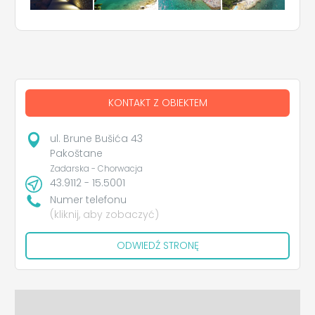
KONTAKT Z OBIEKTEM
ul. Brune Bušića 43
Pakoštane
Zadarska - Chorwacja
43.9112 - 15.5001
Numer telefonu
(kliknij, aby zobaczyć)
ODWIEDŹ STRONĘ