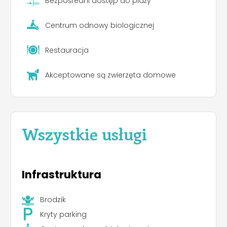
Bezpośredni dostęp do plaży
1km ). Guests can visit the nearby cities Zadar (36
km) and Sibenik (41 km) offering everything a
modern traveler desires - cultural and natural
Centrum odnowy biologicznej
treasures.
Restauracja
Akceptowane są zwierzęta domowe
Wszystkie usługi
Infrastruktura
Brodzik
Kryty parking