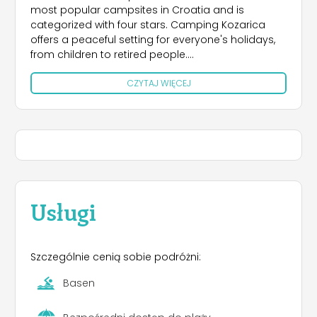
most popular campsites in Croatia and is
categorized with four stars. Camping Kozarica
offers a peaceful setting for everyone's holidays,
from children to retired people.
CZYTAJ WIĘCEJ
The campsite also includes: supermarket, bar,
restaurant, internet café, botanical garden with
typical Dalmatian plants, playground, wellness,
sports activities (eg basketball, bowling, volleyball,
mini football with artificial grass, badminton, water
polo)
Its location between the sea on one side and Lake
Vrana (one among the rare and intact natural
Usługi
habitats of waterfowl) on the other hand is also
very interesting.
Szczególnie cenią sobie podróżni:
Pakoštane is surrounded by four national parks
(Kornati archipelago 12n.m., Krka National Park
Basen
47km, Paklenica 75km, Plitvice Lakes 165km) and
two nature parks (Telaščica 17n.m. and Lake Vrana