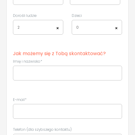
Dorośli ludzie
Dzieci
2
0
×
×
Jak możemy się z Tobą skontaktować?
Imię i nazwisko*
E-mail*
Leaflet
|
©
Koobcamp S.r.l.
Telefon (dla szybszego kontaktu)