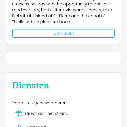
timeless holiday with the opportunity to visit the
medieval city, horticulture, vineyards, forests, Lake
Biel with its island of St-Pierre and the canal of
Thielle with its pleasure boats.
LEES VERDER
This campsite is the starting point for beautiful
hikes, cycling, mountain biking, rollerblading and
boat trips.
We are located on the border between German-
speaking Switzerland and French-speaking
Switzerland (15 minutes from Neuchâtel, 20
minutes from Biel, 45 minutes from Bern and 55
minutes from Lausanne).
Diensten
Vooral reizigers waarderen:
Direct aan het strand