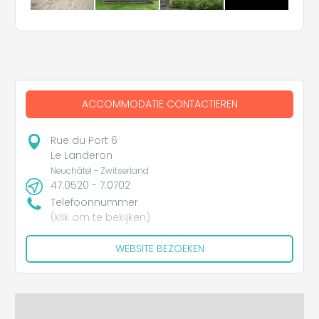
ACCOMMODATIE CONTACTIEREN
Rue du Port 6
Le Landeron
Neuchâtel - Zwitserland
47.0520 - 7.0702
Telefoonnummer
(klik om te bekijken)
WEBSITE BEZOEKEN