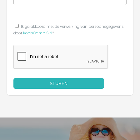
Ik ga akkoord met de verwerking van persoonsgegevens
door
KoobCamp S.r.l
*
STUREN