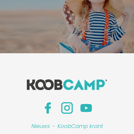
Nieuws
-
KoobCamp krant