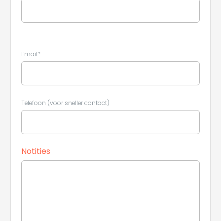
Leaflet
|
©
Koobcamp S.r.l.
Email*
Telefoon (voor sneller contact)
Notities