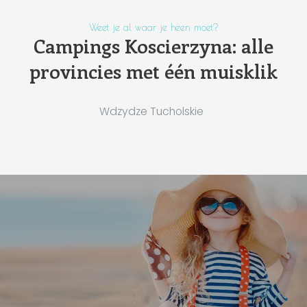
Weet je al waar je heen moet?
Campings Koscierzyna: alle
provincies met één muisklik
Wdzydze Tucholskie