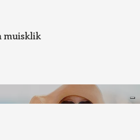
n muisklik
Leaflet
|
©
Koobcamp S.r.l.