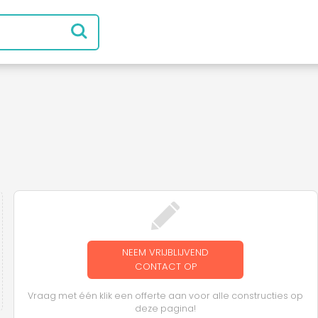
NEEM VRIJBLIJVEND
CONTACT OP
Vraag met één klik een offerte aan voor alle constructies op
deze pagina!