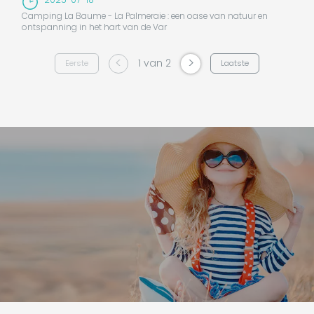
Camping La Baume - La Palmeraie : een oase van natuur en
ontspanning in het hart van de Var
<
>
1 van 2
Eerste
Laatste