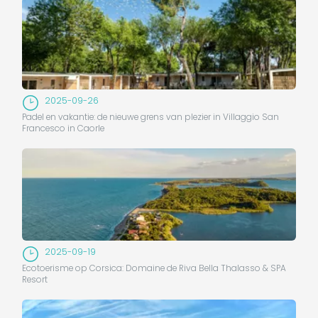
2025-09-26
Padel en vakantie: de nieuwe grens van plezier in Villaggio San
Francesco in Caorle
2025-09-19
Ecotoerisme op Corsica: Domaine de Riva Bella Thalasso & SPA
Resort