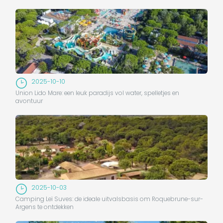
2025-10-10
Union Lido Mare: een leuk paradijs vol water, spelletjes en
avontuur
2025-10-03
Camping Leï Suves: de ideale uitvalsbasis om Roquebrune-sur-
Argens te ontdekken