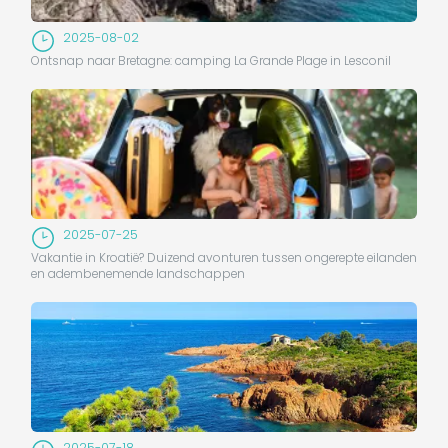
2025-08-02
Ontsnap naar Bretagne: camping La Grande Plage in Lesconil
2025-07-25
Vakantie in Kroatië? Duizend avonturen tussen ongerepte eilanden
en adembenemende landschappen
2025-07-18