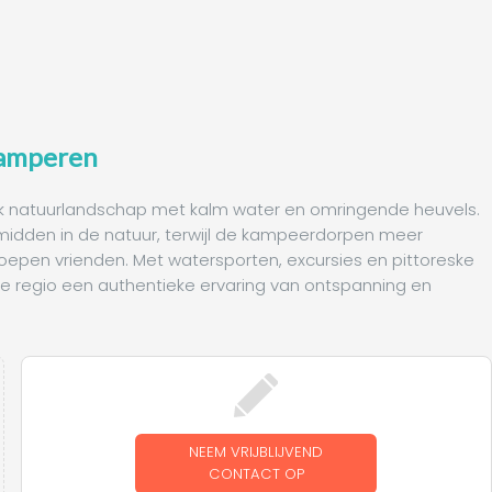
kamperen
ek natuurlandschap met kalm water en omringende heuvels.
 midden in de natuur, terwijl de kampeerdorpen meer
epen vrienden. Met watersporten, excursies en pittoreske
de regio een authentieke ervaring van ontspanning en
NEEM VRIJBLIJVEND
CONTACT OP