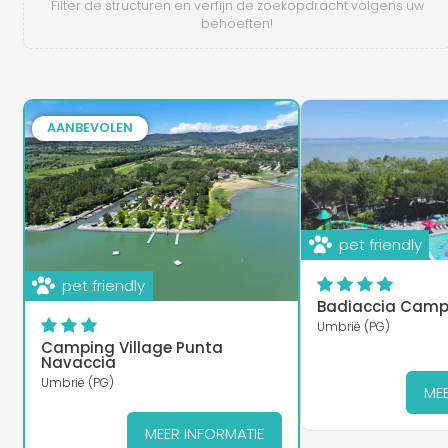
Filter de structuren en verfijn de zoekopdracht volgens uw
behoeften!
AANBEVOLEN
pet friendly
pet friendly
Badiaccia Campi
Umbrië (PG)
Camping Village Punta
Navaccia
Umbrië (PG)
MEE
MEER INFORMATIE