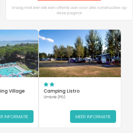
Vraag met één klik een offerte aan voor alle constructies op
deze pagina!
ng Village
Camping Listro
Umbrië (PG)
R INFORMATIE
MEER INFORMATIE