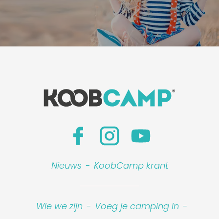
Nieuws
-
KoobCamp krant
Wie we zijn
-
Voeg je camping in
-