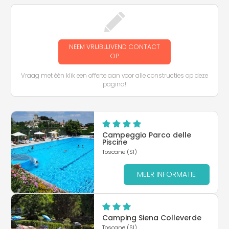
NEEM VRIJBLIJVEND CONTACT
OP
Vraag met één klik een offerte aan voor alle constructies op deze
pagina!
Campeggio Parco delle
Piscine
Toscane (SI)
MEER INFORMATIE
Camping Siena Colleverde
Toscane (SI)